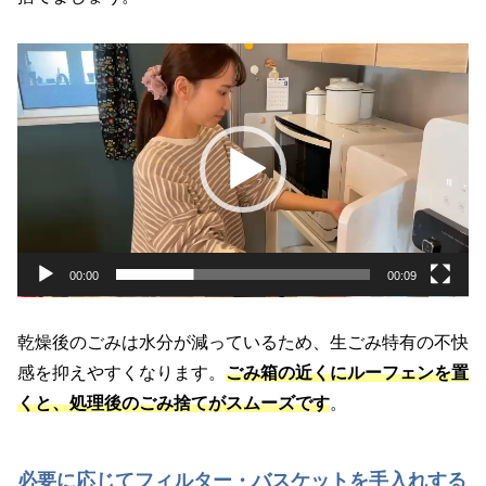
動
画
プ
レ
ー
ヤ
ー
00:00
00:09
乾燥後のごみは水分が減っているため、生ごみ特有の不快
感を抑えやすくなります。
ごみ箱の近くにルーフェンを置
くと、処理後のごみ捨てがスムーズです
。
必要に応じてフィルター・バスケットを手入れする