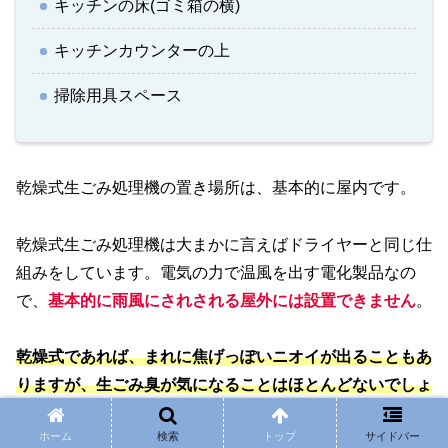
キッチンの床(ゴミ箱の横)
キッチンカウンターの上
掃除用具スペース
乾燥式生ごみ処理機の置き場所は、基本的に屋内です。
乾燥式生ごみ処理機は大まかに言えばドライヤーと同じ仕
組みをしています。電気の力で温風を出す電化製品なの
で、
基本的に雨風にされされる屋外には設置できません
。
乾燥式であれば、まれに焦げっぽいニオイが出ることもあ
りますが、生ごみ臭が気になることはほとんどないでしょ
う
。そのため多くのお家では、
屋内(利便性を考えてキッ
ホーム
検索
トップ
サイドバー
チン周り)に乾燥式生ごみ処理機を置いています
。