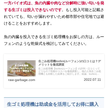
一方バイオ式は、魚の内臓や肉など分解時に強い匂いを発
する生ゴミは投入できないのです
。もし投入可能と記載さ
れていても、匂いが漏れやすいため都市部や住宅地では避
けることをおすすめします。
魚の内臓を投入できる生ゴミ処理機をお探しの方は、ルー
フェンのような乾燥式を検討してみてください。
生ごみ処理機loofen(ルーフェン)の口コミは？デ
メリットを徹底調査
生ごみ処理機【loofen(ルーフェン)】の評判・口コミって
どうなの？性能やコスパを徹底調査し、他の人気生ごみ処
理機とも比較した結果をご紹介します。結論、loofen(ル
ーフェンは)機能の値段のバランスが良く、コスパを重視
2022.07.11
raw-garbage.com
したい方におすすめです。
生ゴミ処理機は助成金を活用してお得に購入