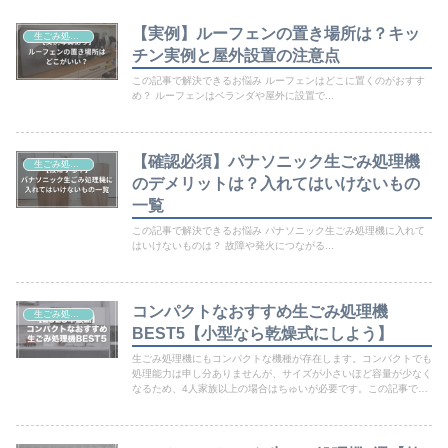
【実例】ルーフェンの置き場所は？キッ
生ごみ処理機
チン実例と屋外設置の注意点
この記事で解決できるお悩み ルーフェンはどこに置くのがおすす
め？ ルーフェンはベランダや屋外に設置で...
【確認必須】パナソニック生ごみ処理機
生ごみ処理機
のデメリットは？入れてはいけないもの
一覧
この記事で解決できるお悩み パナソニック生ごみ処理機に入れて
はいけないものは？ 故障や発火につながる...
コンパクトなおすすめ生ごみ処理機
生ごみ処理機
BEST5【小型なら乾燥式にしよう】
生ごみ処理機にもコンパクトな機種が存在します。コンパクトでも
処理能力は申し分ありませんが、サイズが小さいほど容量が少なく
なるため、4人家族以上の場合はちゅいが必要です。この記事では
コンパクトな生ごみ処理機を選ぶ際のポイントや、比較してわかっ
た2023年のおすすめ機種をご紹介します。