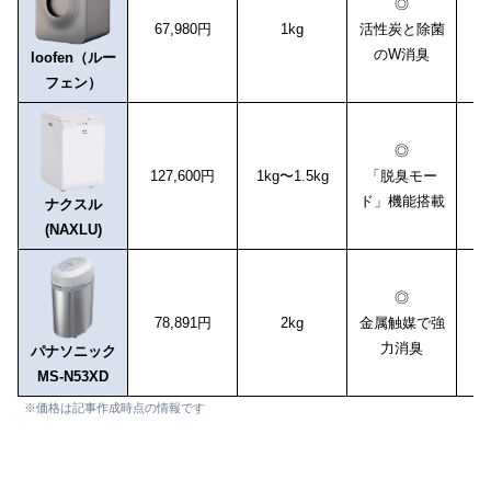
◎
67,980円
1kg
活性炭と除菌
のW消臭
loofen（ルー
フェン）
◎
127,600円
1kg〜1.5kg
「脱臭モー
ド」機能搭載
ナクスル
(NAXLU)
◎
78,891円
2kg
金属触媒で強
力消臭
パナソニック
MS-N53XD
※価格は記事作成時点の情報です