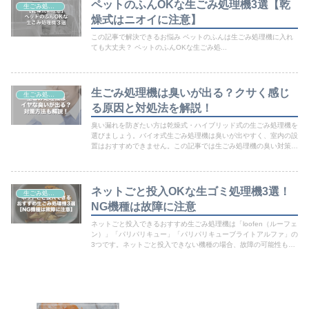
ペットのふんOKな生ごみ処理機3選【乾
生ごみ処理機
燥式はニオイに注意】
この記事で解決できるお悩み ペットのふんは生ごみ処理機に入れ
ても大丈夫？ ペットのふんOKな生ごみ処...
生ごみ処理機は臭いが出る？クサく感じ
生ごみ処理機
る原因と対処法を解説！
臭い漏れを防ぎたい方は乾燥式・ハイブリッド式の生ごみ処理機を
選びましょう。バイオ式生ごみ処理機は臭いが出やすく、室内の設
置はおすすめできません。この記事では生ごみ処理機の臭い対策方
法や臭いが出づらいおすすめ機種を解説します。
ネットごと投入OKな生ゴミ処理機3選！
生ごみ処理機
NG機種は故障に注意
ネットごと投入できるおすすめ生ごみ処理機は「loofen（ルーフェ
ン）」「パリパリキュー」「パリパリキューブライトアルファ」の
3つです。ネットごと投入できない機種の場合、故障の可能性もあ
るので注意しましょう。この記事では投入可否の見分け方もあわせ
て紹介しています。